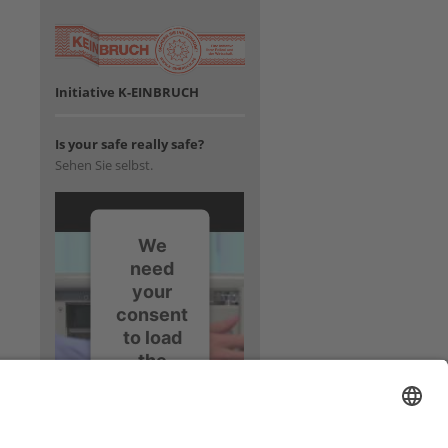
Initiative K-EINBRUCH
Is your safe really safe?
Sehen Sie selbst.
We
need
your
consent
to load
the
YouTube
Video
service!