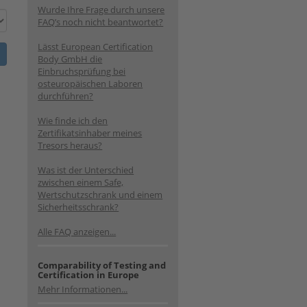
Wurde Ihre Frage durch unsere
FAQ’s noch nicht beantwortet?
Lässt European Certification
Body GmbH die
Einbruchsprüfung bei
osteuropäischen Laboren
durchführen?
Wie finde ich den
Zertifikatsinhaber meines
Tresors heraus?
Was ist der Unterschied
zwischen einem Safe,
Wertschutzschrank und einem
Sicherheitsschrank?
Alle FAQ anzeigen...
Comparability of Testing and
Certification in Europe
Mehr Informationen...